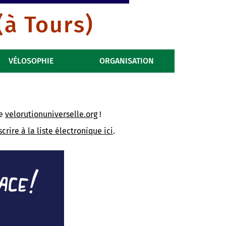
(à Tours)
VÉLOSOPHIE
ORGANISATION
te
velorutionuniverselle.org
!
scrire à la liste électronique ici
.