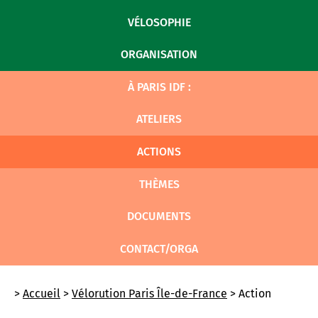
VÉLOSOPHIE
ORGANISATION
À PARIS IDF :
ATELIERS
ACTIONS
THÈMES
DOCUMENTS
CONTACT/ORGA
>
Accueil
>
Vélorution Paris Île-de-France
> Action