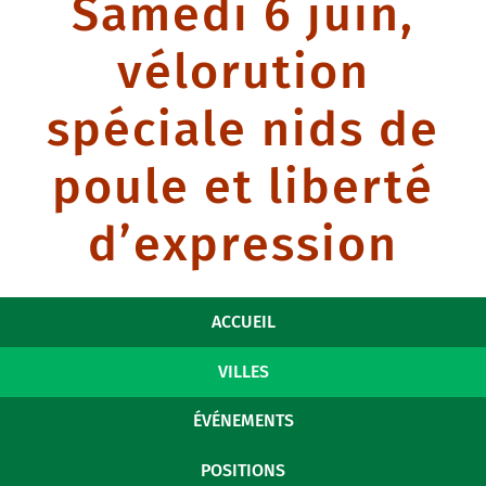
Samedi 6 juin,
vélorution
spéciale nids de
poule et liberté
d’expression
ACCUEIL
VILLES
ÉVÉNEMENTS
POSITIONS