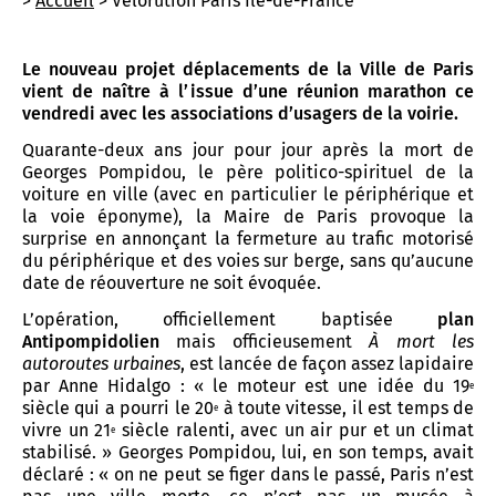
>
Accueil
> Vélorution Paris Île-de-France
Le nouveau projet déplacements de la Ville de Paris
vient de naître à l’issue d’une réunion marathon ce
vendredi avec les associations d’usagers de la voirie.
Quarante-deux ans jour pour jour après la mort de
Georges Pompidou, le père politico-spirituel de la
voiture en ville (avec en particulier le périphérique et
la voie éponyme), la Maire de Paris provoque la
surprise en annonçant la fermeture au trafic motorisé
du périphérique et des voies sur berge, sans qu’aucune
date de réouverture ne soit évoquée.
L’opération, officiellement baptisée
plan
Antipompidolien
mais officieusement
À mort les
autoroutes urbaines
, est lancée de façon assez lapidaire
par Anne Hidalgo : « le moteur est une idée du 19
e
siècle qui a pourri le 20
à toute vitesse, il est temps de
e
vivre un 21
siècle ralenti, avec un air pur et un climat
e
stabilisé. » Georges Pompidou, lui, en son temps, avait
déclaré : « on ne peut se figer dans le passé, Paris n’est