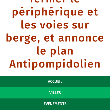
périphérique et
les voies sur
berge, et annonce
le plan
Antipompidolien
ACCUEIL
VILLES
ÉVÉNEMENTS