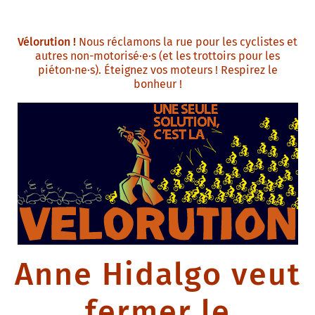
Vélorution !
Nous réclamons la rue pour les cyclistes et
autres non-motorisé·e·s (et les trottoirs pour les
piéton·ne·s). Éteignez vos moteurs ! Respirez le
bonheur !
Anne Hidalgo veut
fermer le