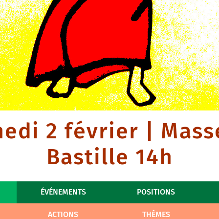
edi 2 février | Masse
Bastille 14h
ÉVÉNEMENTS
POSITIONS
ACTIONS
THÈMES