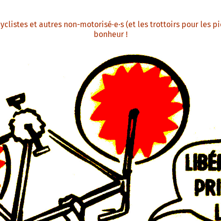
clistes et autres non-motorisé·e·s (et les trottoirs pour les pi
bonheur !